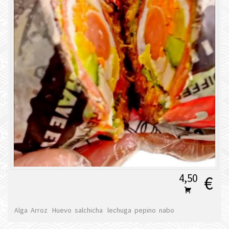
4,50
€
Alga Arroz Huevo salchicha lechuga pepino nabo