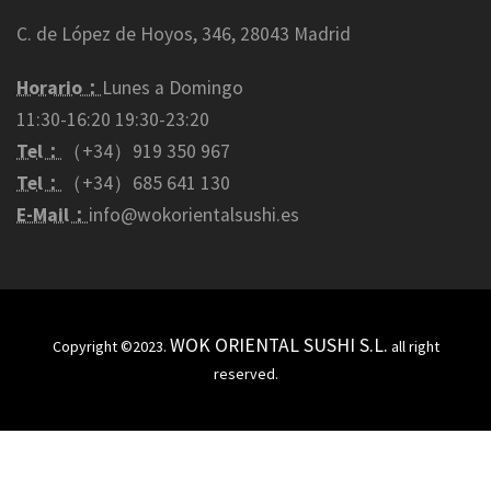
C. de López de Hoyos, 346, 28043 Madrid
Horario：
Lunes a Domingo
11:30-16:20 19:30-23:20
Tel：
（+34）919 350 967
Tel：
（+34）685 641 130
E-Mail：
info@wokorientalsushi.es
WOK ORIENTAL SUSHI S.L.
Copyright ©2023.
all right
reserved.