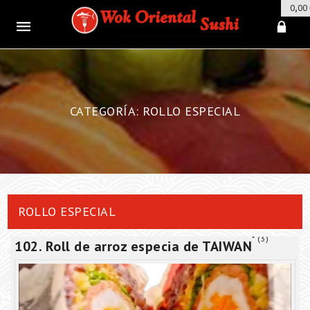
0,00
Mobile
navigation
CATEGORÍA: ROLLO ESPECIAL
Skip to content
ROLLO ESPECIAL
3
102. Roll de arroz especia de TAIWAN