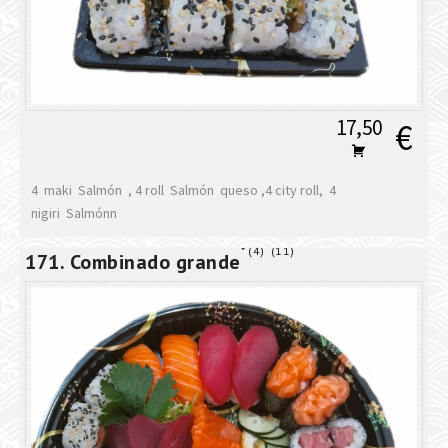
17,50
€
4 maki Salmón , 4 roll Salmón queso ,4 city roll, 4
nigiri Salmónn
4
11
171. Combinado grande