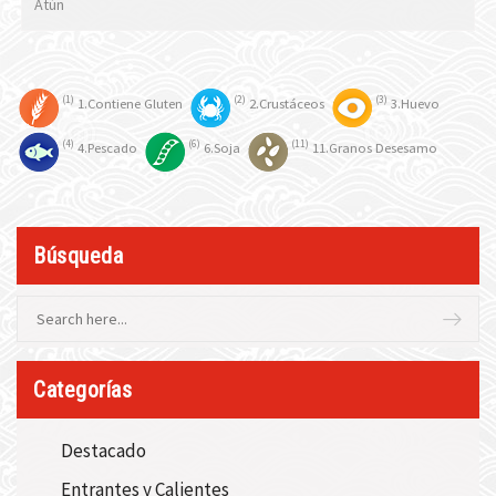
Atún
1
2
3
1.Contiene Gluten
2.Crustáceos
3.Huevo
4
6
11
4.Pescado
6.Soja
11.Granos Desesamo
Búsqueda
Categorías
Destacado
Entrantes y Calientes