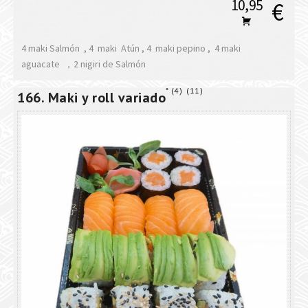
10,95
€
4 maki Salmón , 4 maki Atún , 4 maki pepino , 4 maki
aguacate ，2 nigiri de Salmón
4
11
166. Maki y roll variado